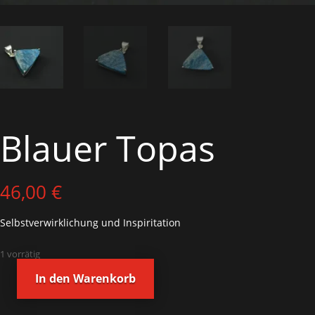
Blauer Topas
46,00
€
Selbstverwirklichung und Inspiritation
1 vorrätig
In den Warenkorb
Blauer
Topas
Menge