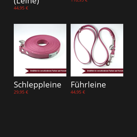
(Leine)
44,95
€
Schleppleine
Führleine
29,95
€
44,95
€