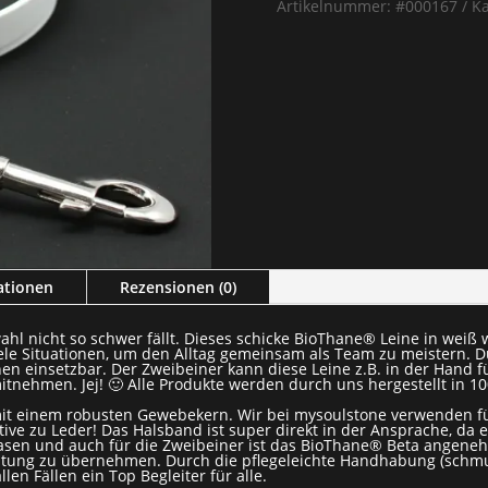
Artikelnummer:
#000167
Ka
ationen
Rezensionen (0)
ahl nicht so schwer fällt. Dieses schicke BioThane® Leine in wei
ele Situationen, um den Alltag gemeinsam als Team zu meistern. Du
nen einsetzbar. Der Zweibeiner kann diese Leine z.B. in der Hand 
itnehmen. Jej! 🙂 Alle Produkte werden durch uns hergestellt in 1
 mit einem robusten Gewebekern. Wir bei mysoulstone verwenden f
tive zu Leder! Das Halsband ist super direkt in der Ansprache, da 
nasen und auch für die Zweibeiner ist das BioThane® Beta angenehm
eitung zu übernehmen. Durch die pflegeleichte Handhabung (schmu
en Fällen ein Top Begleiter für alle.