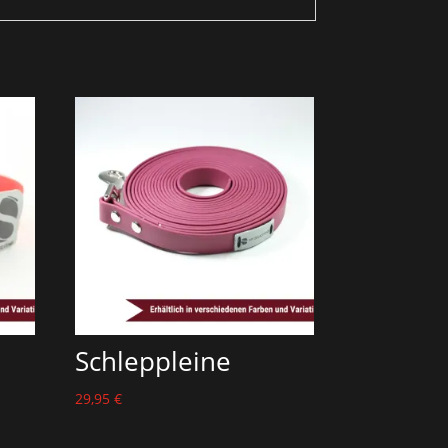
Schleppleine
29,95
€