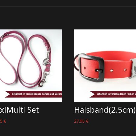
exiMulti Set
Halsband(2.5cm)
95
€
27,95
€