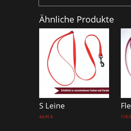
Ähnliche Produkte
S Leine
Fl
44,95
€
118,