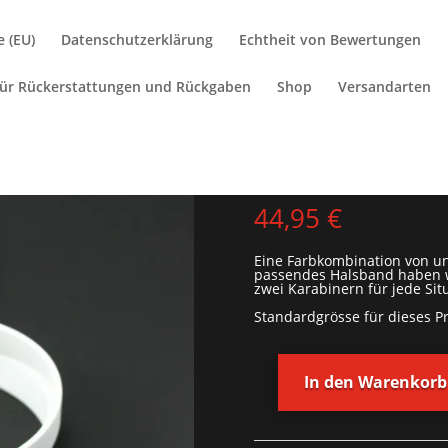
e (EU)
Datenschutzerklärung
Echtheit von Bewertungen
 für Rückerstattungen und Rückgaben
Shop
Versandarten
Fell-Eis
44,95
€
Eine Farbkombination von un
passendes Halsband haben wi
zwei Karabinern für jede Sit
Standardgrösse für dieses Pr
In den Warenkorb
Fell-
Eis-
Nase
(Leine)
Menge