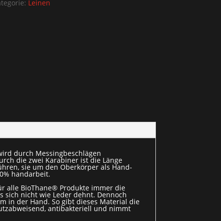
tegorie:
Leinen
ß wird durch Messingbeschlägen
rch die zwei Karabiner ist die Länge
führen, sie um den Oberkörper als Hand-
00% handarbeit.
ür alle BioThane® Produkte immer die
es sich nicht wie Leder dehnt. Dennoch
 in der Hand. So gibt dieses Material die
tzabweisend, antibakteriell und nimmt