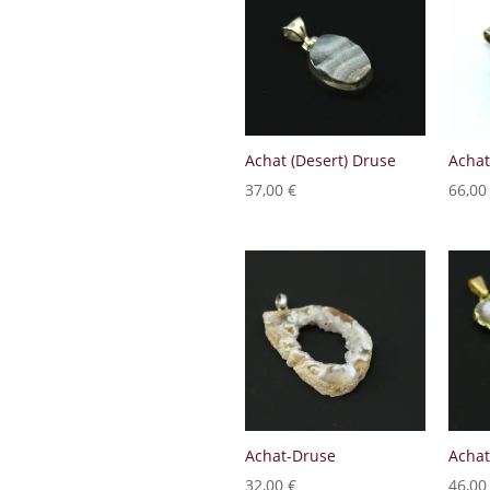
Achat (Desert) Druse
Achat
37,00
€
66,0
Achat-Druse
Achat
32,00
€
46,0