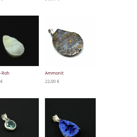
t-Roh
Ammonit
0
€
22,00
€