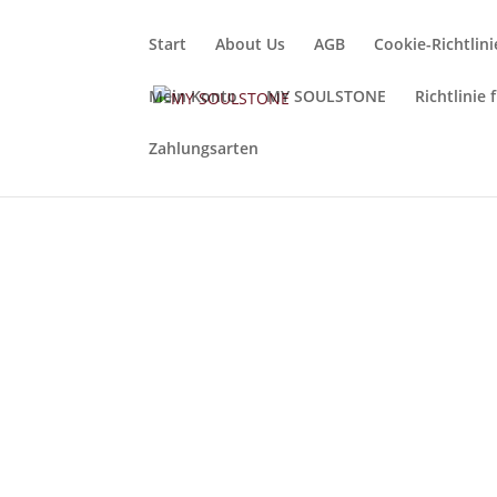
Start
About Us
AGB
Cookie-Richtlini
Mein Konto
MY SOULSTONE
Richtlinie
Zahlungsarten
MY 
Du bist auf der Suche nach ein