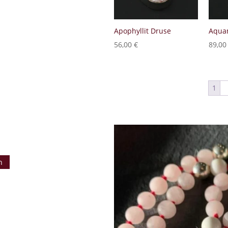
Apophyllit Druse
Aqua
56,00
€
89,0
1
2
r MY SOULSTONE
n?
n