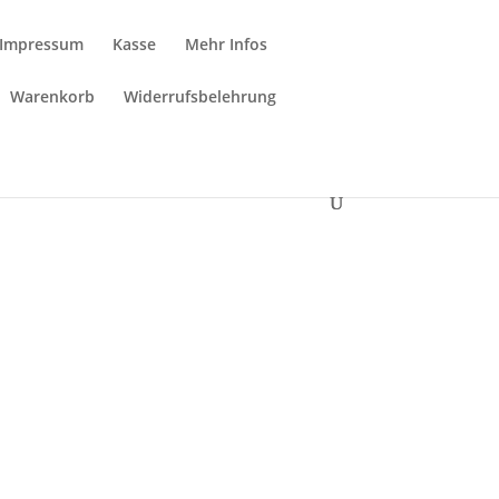
Impressum
Kasse
Mehr Infos
Warenkorb
Widerrufsbelehrung
SHOP
er, die euch bei der seelischen