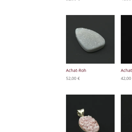
Achat-Roh
Acha
52,00
€
42,0