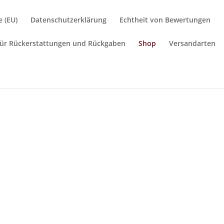
e (EU)
Datenschutzerklärung
Echtheit von Bewertungen
 für Rückerstattungen und Rückgaben
Shop
Versandarten
SOULSTONE 
zigartigen Heilsteinen für dich oder deinen Vierbein
Weiterentwicklung unterstützen?