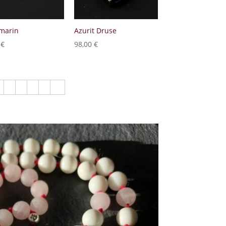
marin
Azurit Druse
0
€
98,00
€
3
4
5
6
→