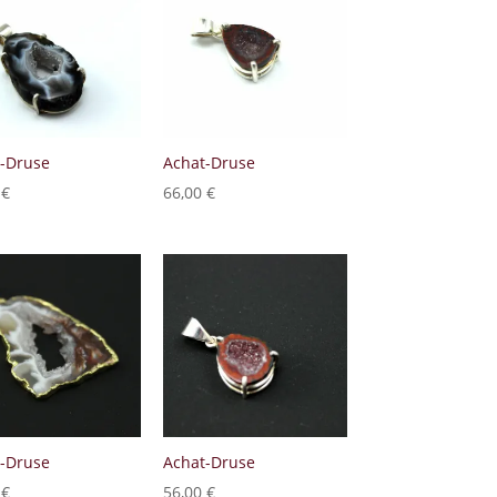
-Druse
Achat-Druse
0
€
66,00
€
-Druse
Achat-Druse
0
€
56,00
€