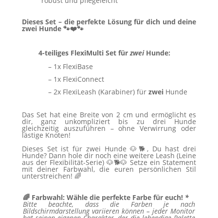
robust und pflegeleicht
Dieses Set – die perfekte Lösung für dich und deine
zwei Hunde
🐾❤️🐾
4-teiliges FlexiMulti Set für
zwei
Hunde:
– 1x FlexiBase
– 1x FlexiConnect
– 2x FlexiLeash (Karabiner) für
zwei
Hunde
Das Set hat eine Breite von 2 cm und ermöglicht es
dir, ganz unkompliziert bis zu drei Hunde
gleichzeitig auszuführen – ohne Verwirrung oder
lästige Knoten!
Dieses Set ist für zwei Hunde 🐶🐕, Du hast drei
Hunde? Dann hole dir noch eine weitere Leash (Leine
aus der Flexibilität-Serie) 🐶🐕🐶 Setze ein Statement
mit deiner Farbwahl, die euren persönlichen Stil
unterstreichen! 🌈
🌈 Farbwahl: Wähle die perfekte Farbe für euch!
*
Bitte beachte, dass die Farben je nach
Bildschirmdarstellung variieren können – jeder Monitor
hat seinen eigenen Charakter, der die lebendige Palette