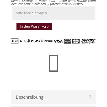
deiner Kreativität freien Lauf – denn jedes Hunde-Team
braucht seinen eigenen „Pfotenabdruck“! 🐶💖🐾
In den Warenkorb
FlexiMulti
Set
Menge

Beschreibung