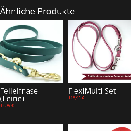
Ähnliche Produkte
Fellelfnase
FlexiMulti Set
(Leine)
118,95
€
44,95
€