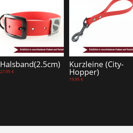
Halsband(2.5cm)
Kurzleine (City-
Hopper)
27,95
€
19,95
€