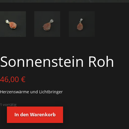
Sonnenstein Roh
46,00
€
Herzenswärme und Lichtbringer
1 vorrätig
In den Warenkorb
Sonnenstein
Roh
Menge